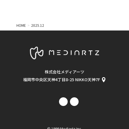
2019.07
2019.05
2018.08
2018.07
HOME
2025.12
2018.06
2018.05
2018.04
2018.03
2018.02
2018.01
株式会社メディアーツ
2017.12
2017.11
福岡市中央区天神4丁目8-25 NIKKO天神7F
2017.10
2017.09
2017.07
2017.06
2016.12
2016.09
© 1999 Mediartz Inc.