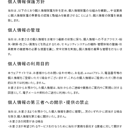
個人情報保護方針
当社は、以下のとおり個人情報保護方針を定め、個人情報保護の仕組みを構築し、全従業員
に個人情報保護の重要性の認識と取組みを徹底させることにより、個人情報の保護を推進
致します。
個人情報の管理
当社は、お客さまの個人情報を正確かつ最新の状態に保ち、個人情報への不正アクセス・紛
失・破損・改ざん・漏洩などを防止するため、セキュリティシステムの維持・管理体制の整備・社
員教育の徹底等の必要な措置を講じ、安全対策を実施し個人情報の厳重な管理を行ないま
す。
個人情報の利用目的
本ウェブサイトでは、お客様からのお問い合わせ時に、お名前、e-mailアドレス、電話番号等の
個人情報をご登録いただく場合がございますが、これらの個人情報はご提供いただく際の目
的以外では利用いたしません。
お客さまからお預かりした個人情報は、当社からのご連絡や業務のご案内やご質問に対する
回答として、電子メールや資料のご送付に利用いたします。
個人情報の第三者への開示・提供の禁止
当社は、お客さまよりお預かりした個人情報を適切に管理し、次のいずれかに該当する場合
を除き、個人情報を第三者に開示いたしません。
・お客さまの同意がある場合
・お客さまが希望されるサービスを行なうために当社が業務を委託する業者に対して開示す