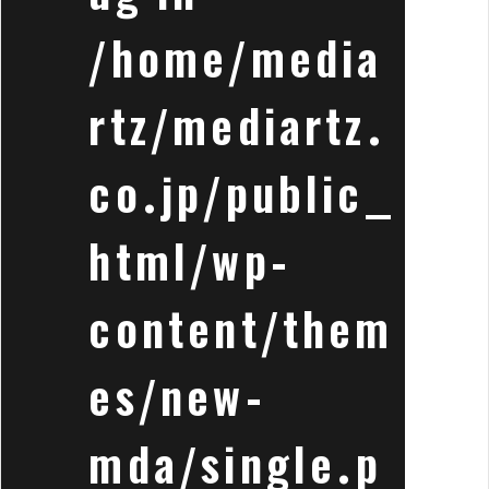
/home/media
rtz/mediartz.
co.jp/public_
html/wp-
content/them
es/new-
mda/single.p