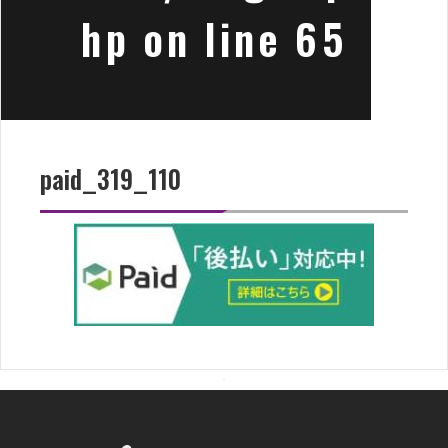
hp
on line
65
paid_319_110