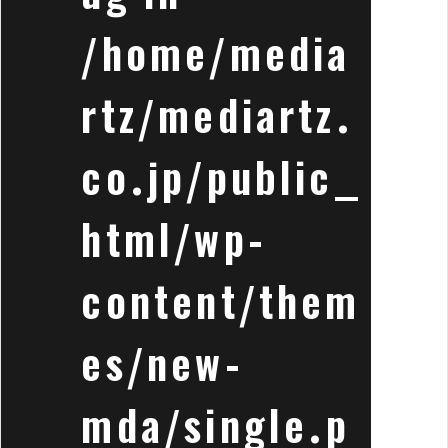
/home/media
rtz/mediartz.
co.jp/public_
html/wp-
content/them
es/new-
mda/single.p