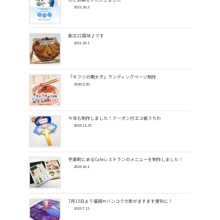
2021.10.2
創立22周年♪です
2021.10.1
『キフジの明太子』ランディングページ制作
2020.5.20
今年も制作しました！クーポン付エコ紙うちわ
2019.11.25
宇美町にあるCafeレストランのメニューを制作しました！
2019.10.1
7月13日より福岡⇔バンコクの旅がますます便利に！
2019.7.12